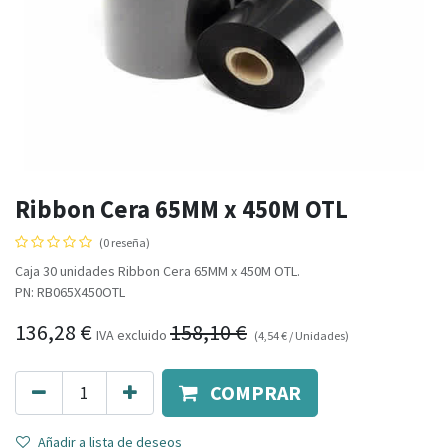
Ribbon Cera 65MM x 450M OTL
(0 reseña)
Caja 30 unidades Ribbon Cera 65MM x 450M OTL.
PN: RB065X450OTL
136,28
€
158,10
€
IVA excluido
(
4,54
€
/
Unidades
)
COMPRAR
Añadir a lista de deseos