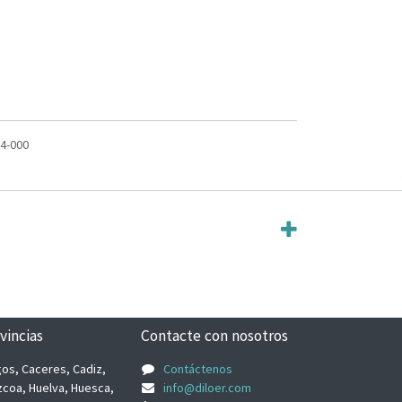
4-000
vincias
Contacte con nosotros
rgos, Caceres, Cadiz,
Contáctenos
zcoa, Huelva, Huesca,
info@diloer.com