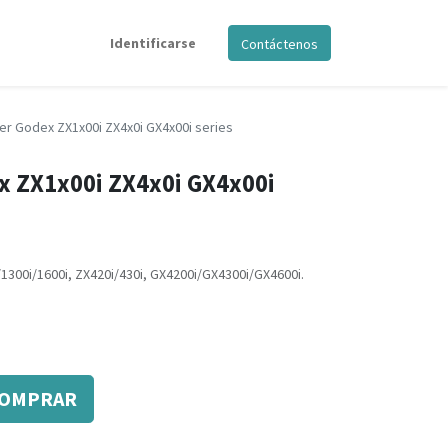
Identificarse
Contáctenos
ler Godex ZX1x00i ZX4x0i GX4x00i series
x ZX1x00i ZX4x0i GX4x00i
1300i/1600i, ZX420i/430i, GX4200i/GX4300i/GX4600i.
OMPRAR