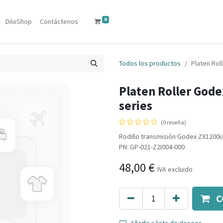
0
DiloShop
Contáctenos
Todos los productos
Platen Rol
Platen Roller Gode
series
(0 reseña)
Rodillo transmisión Godex ZX1200i/
PN: GP-021-Z2I004-000
48,00
€
IVA excluido
C