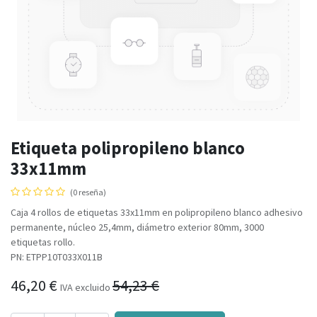
Etiqueta polipropileno blanco
33x11mm
(0 reseña)
Caja 4 rollos de etiquetas 33x11mm en polipropileno blanco adhesivo
permanente, núcleo 25,4mm, diámetro exterior 80mm, 3000
etiquetas rollo.
PN: ETPP10T033X011B
46,20
€
54,23
€
IVA excluido