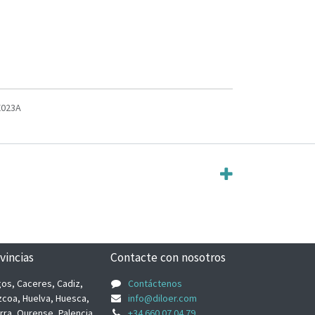
X023A
vincias
Contacte con nosotros
rgos, Caceres, Cadiz,
Contáctenos
zcoa, Huelva, Huesca,
info@diloer.com
arra, Ourense, Palencia,
+34 660 07 04 79