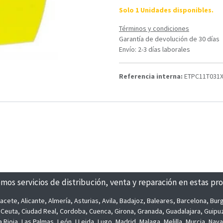
Solo 1 Unidades disponibles.
Términos y condiciones
Garantía de devolución de 30 días
Envío: 2-3 días laborales
Referencia interna:
ETPC11T031
mos servicios de distribución, venta y reparación en estas pro
acete, Alicante, Almería, Asturias, Avila, Badajoz, Baleares, Barcelona, Bu
, Ceuta, Ciudad Real, Cordoba, Cuenca, Girona, Granada, Guadalajara, Guipu
a Rioja, Las Palmas, León, LLeida, Lugo, Madrid, Malaga, Melilla, Murcia, Nav