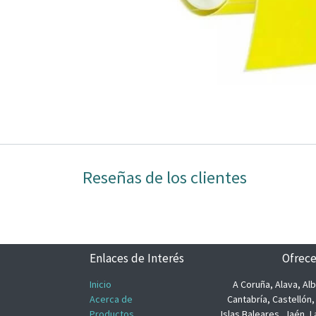
Reseñas de los clientes
Enlaces de Interés
Ofrece
Inicio
A Coruña, Alava, Alb
Acerca de
Cantabría, Castellón
Productos
Islas Baleares, Jaén, L