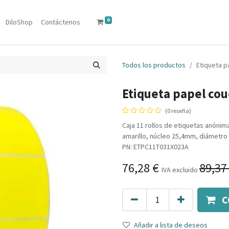
0
DiloShop
Contáctenos
Todos los productos
Etiqueta 
Etiqueta papel co
(0 reseña)
Caja 11 rollos de etiquetas anóni
amarillo, núcleo 25,4mm, diámetro 
PN: ETPC11T031X023A
76,28
€
89,37
IVA excluido
C
Añadir a lista de deseos