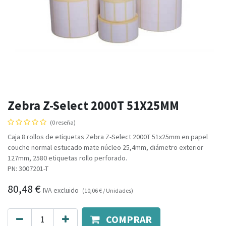
Zebra Z-Select 2000T 51X25MM
(0 reseña)
Caja 8 rollos de etiquetas Zebra Z-Select 2000T 51x25mm en papel
couche normal estucado mate núcleo 25,4mm, diámetro exterior
127mm, 2580 etiquetas rollo perforado.
PN: 3007201-T
80,48
€
IVA excluido
(
10,06
€
/
Unidades
)
COMPRAR